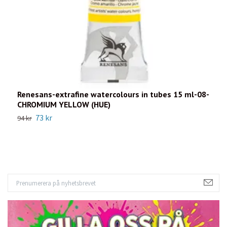
Renesans-extrafine watercolours in tubes 15 ml-08-
R
CHROMIUM YELLOW (HUE)
P
73 kr
94 kr
9