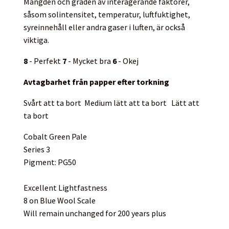
Mängden och graden av interagerande faktorer,
såsom solintensitet, temperatur, luftfuktighet,
syreinnehåll eller andra gaser i luften, är också
viktiga.
8
- Perfekt
7
- Mycket bra
6
- Okej
Avtagbarhet från papper efter torkning
Svårt att ta bort
Medium lätt att ta bort
Lätt att
ta bort
Cobalt Green Pale
Series 3
Pigment: PG50
Excellent Lightfastness
8 on Blue Wool Scale
Will remain unchanged for 200 years plus