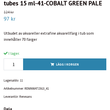
tubes 15 ml-41-COBALT GREEN PALE
124 kr
97 kr
Utbudet av akvareller extrafine akvarellfärg i tub som
innehåller 70 färger
I lager.
LÄGG I KORGEN
Lagersaldo:
11
Artikelnummer:
RENINWAT15G3_41
Leverantör:
Renesans
Dela