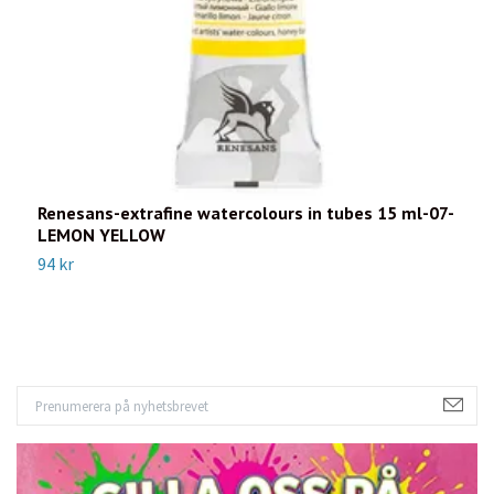
Renesans-extrafine watercolours in tubes 15 ml-07-
R
LEMON YELLOW
P
94 kr
9