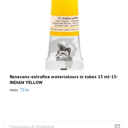
Renesans-extrafine watercolours in tubes 15 ml-15-
R
INDIAN YELLOW
H
73 kr
94 kr
9