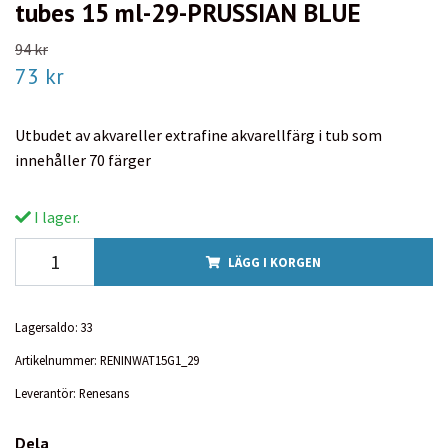
tubes 15 ml-29-PRUSSIAN BLUE
94 kr
73 kr
Utbudet av akvareller extrafine akvarellfärg i tub som
innehåller 70 färger
I lager.
LÄGG I KORGEN
Lagersaldo:
33
Artikelnummer:
RENINWAT15G1_29
Leverantör:
Renesans
Dela