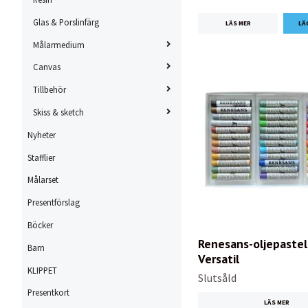
Glas & Porslinfärg
LÄS MER
Målarmedium
Canvas
Tillbehör
Skiss & sketch
Nyheter
Stafflier
Målarset
Presentförslag
Böcker
Renesans-oljepastell
Barn
Versatil
KLIPPET
Slutsåld
Presentkort
LÄS MER