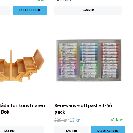
LÄS MER
låda för konstnären
Renesans-softpastell-36
 Bok
pack
529 kr
413 kr
I lager.
LÄS MER
LÄS MER