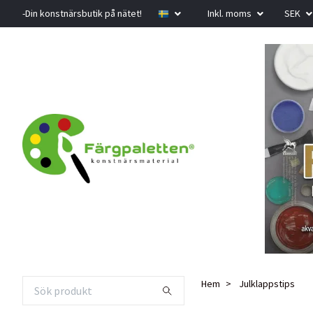
-Din konstnärsbutik på nätet!
Inkl. moms
SEK
Hem
Julklappstips