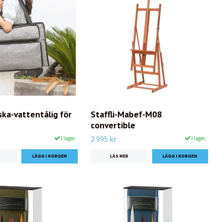
ska-vattentålig för
Staffli-Mabef-M08
convertible
2 995 kr
I lager.
I lager.
LÄS MER