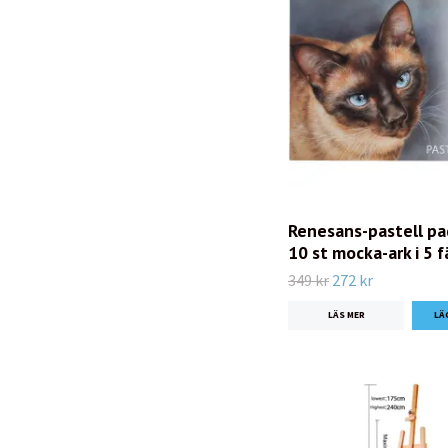
Renesans-pastell pa
10 st mocka-ark i 5 
349 kr
272 kr
LÄS MER