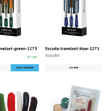
avelset-green-1273
Escoda-travelset-blue-1271
Slutsåld
I lager.
LÄS MER