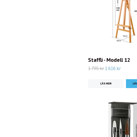
Staffli - Modell 12
1 795 kr
1 616 kr
LÄS MER