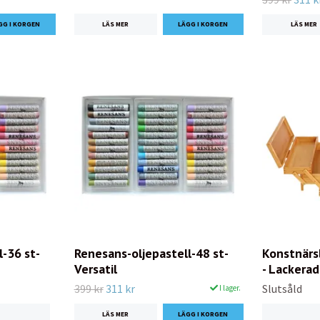
LÄS MER
LÄS MER
-36 st-
Renesans-oljepastell-48 st-
Konstnärs
Versatil
- Lackerad
399 kr
311 kr
Slutsåld
I lager.
LÄS MER