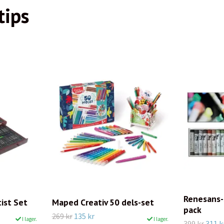
tips
Renesans-
ist Set
Maped Creativ 50 dels-set
pack
269 kr
135 kr
I lager.
I lager.
399 kr
311 k