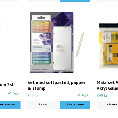
Set med softpastell, papper
Målarset 
 om 2st
& stomp
Akryl Gale
I lager.
399 kr
399 kr
I lager.
LÄS MER
LÄS MER