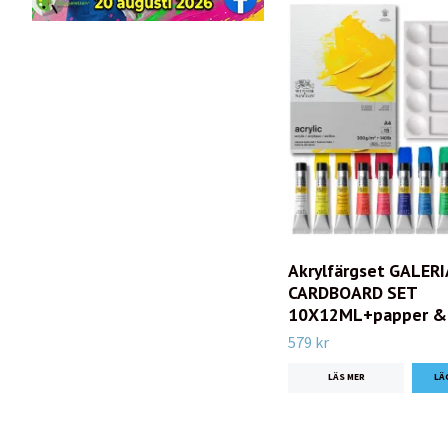
Akrylfärgset GALERI
CARDBOARD SET
10X12ML+papper & 
579 kr
LÄS MER