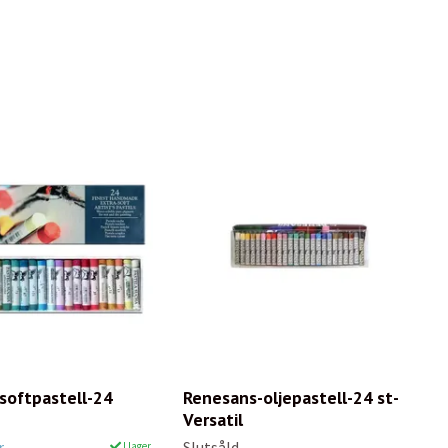
softpastell-24
Renesans-oljepastell-24 st-
Versatil
r
Slutsåld
I lager.