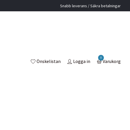
Snabb leverans / Säkra betalningar
0
Önskelistan
Logga in
Varukorg