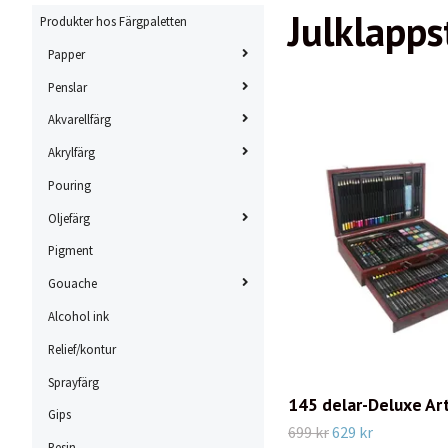
Julklapps
Produkter hos Färgpaletten
Papper
Penslar
Akvarellfärg
Akrylfärg
Pouring
Oljefärg
Pigment
Gouache
Alcohol ink
Relief/kontur
Sprayfärg
145 delar-Deluxe Art
Gips
699 kr
629 kr
Resin