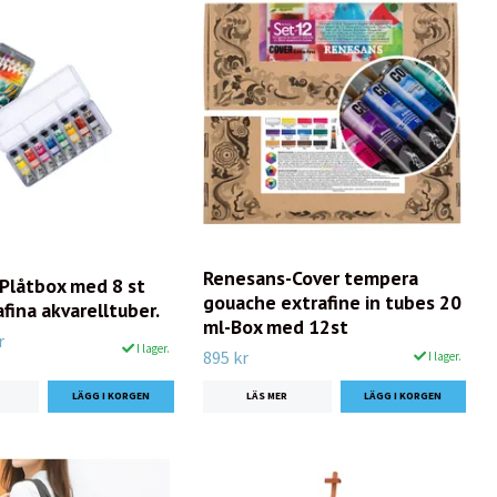
Renesans-Cover tempera
Plåtbox med 8 st
gouache extrafine in tubes 20
fina akvarelltuber.
ml-Box med 12st
r
I lager.
895 kr
I lager.
LÄS MER