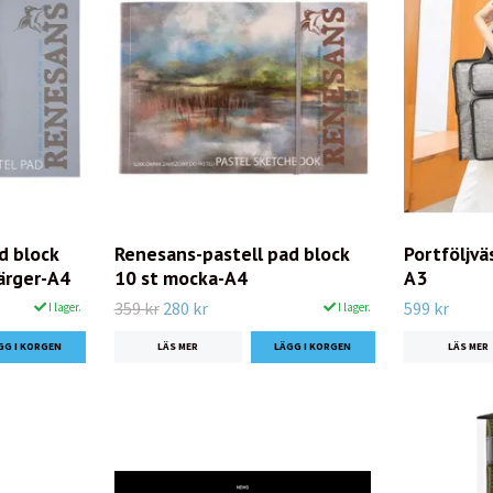
d block
Renesans-pastell pad block
Portföljvä
färger-A4
10 st mocka-A4
A3
359 kr
280 kr
599 kr
I lager.
I lager.
LÄS MER
LÄS MER