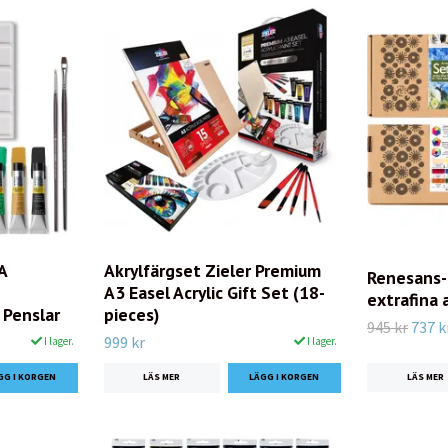
A
Akrylfärgset Zieler Premium
Renesans-
A3 Easel Acrylic Gift Set (18-
extrafina 
Penslar
pieces)
945 kr
737 k
999 kr
I lager.
I lager.
LÄS MER
LÄS MER