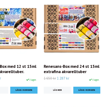
Box med 12 st 15ml
Renesans-Box med 24 st 15ml
akvarelltuber.
extrafina akvarelltuber
r
1 650 kr
1 287 kr
I lager.
I lager.
LÄS MER