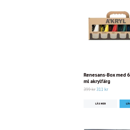
Renesans-Box med 6
ml akrylfärg
399 kr
311 kr
LÄS MER