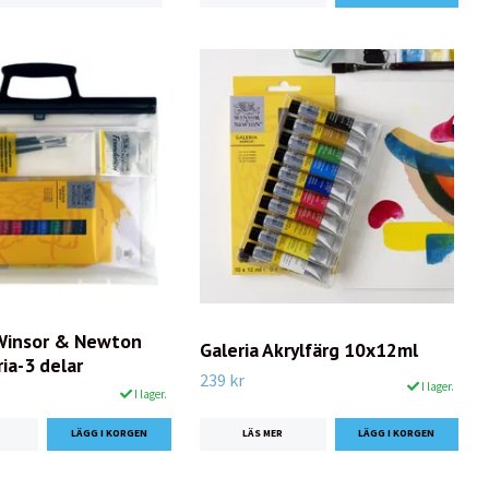
Winsor & Newton
Galeria Akrylfärg 10x12ml
ria-3 delar
239 kr
I lager.
I lager.
LÄS MER