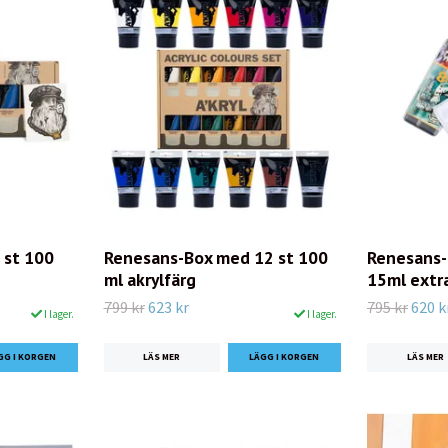
 st 100
Renesans-Box med 12 st 100
Renesans-
ml akrylfärg
15ml extra
799 kr
623 kr
795 kr
620 k
I lager.
I lager.
LÄS MER
LÄS MER