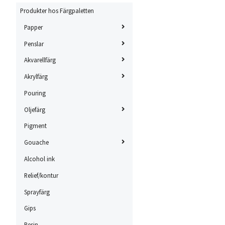
Produkter hos Färgpaletten
Papper
Penslar
Akvarellfärg
Akrylfärg
Pouring
Oljefärg
Pigment
Gouache
Alcohol ink
Relief/kontur
Sprayfärg
Gips
Resin