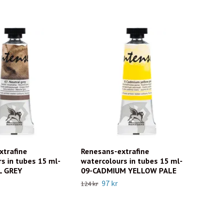
xtrafine
Renesans-extrafine
Ren
s in tubes 15 ml-
watercolours in tubes 15 ml-
wat
L GREY
09-CADMIUM YELLOW PALE
20-
97 kr
124 kr
124 