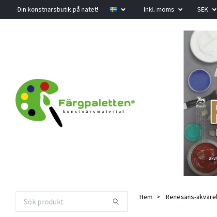
-Din konstnärsbutik på nätet!
Inkl. moms
SEK
Hem
Renesans-akvarel