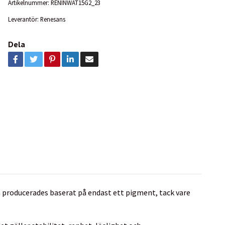
Artikelnummer:
RENINWAT15G2_23
Leverantör:
Renesans
Dela
em producerades baserat på endast ett pigment, tack vare