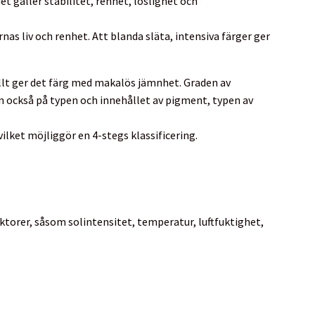
t gäller stabilitet, renhet, löslighet och
rnas liv och renhet. Att blanda släta, intensiva färger ger
llt ger det färg med makalös jämnhet. Graden av
n också på typen och innehållet av pigment, typen av
ilket möjliggör en 4-stegs klassificering.
ktorer, såsom solintensitet, temperatur, luftfuktighet,