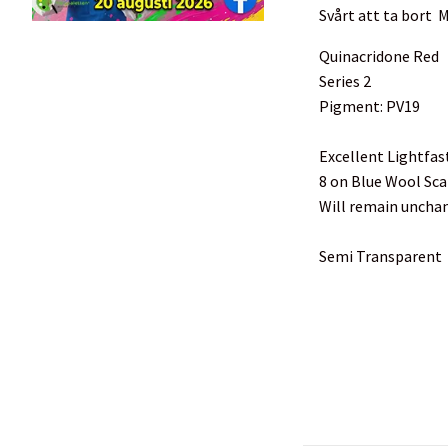
Svårt att ta bort
M
Quinacridone Red
Series 2
Pigment: PV19
Excellent Lightfas
8 on Blue Wool Sca
Will remain unchan
Semi Transparent