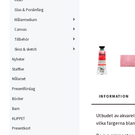
Glas & Porslinfärg
Målarmedium
Canvas
Tillbehör
Skiss & sketch
Nyheter
Stafflier
Målarset
Presentförslag
INFORMATION
Böcker
Barn
Utbudet av akvarel
KLIPPET
vilka färgerna bla
Presentkort