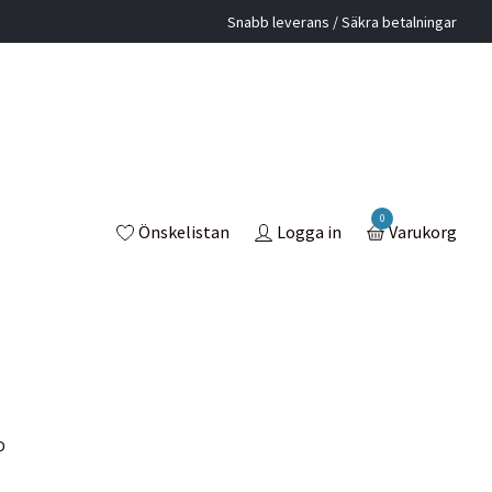
Snabb leverans / Säkra betalningar
0
Önskelistan
Logga in
Varukorg
D