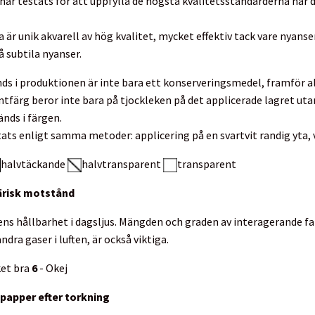
ar testats för att uppfylla de högsta kvalitetsstandarderna när de
a är unik akvarell av hög kvalitet, mycket effektiv tack vare nyanse
å subtila nyanser.
 i produktionen är inte bara ett konserveringsmedel, framför a
tfärg beror inte bara på tjockleken på det applicerade lagret uta
nds i färgen.
tats enligt samma metoder: applicering på en svartvit randig yta, v
halvtäckande
halvtransparent
transparent
ärisk motstånd
ens hållbarhet i dagsljus. Mängden och graden av interagerande fa
ndra gaser i luften, är också viktiga.
et bra
6
- Okej
papper efter torkning