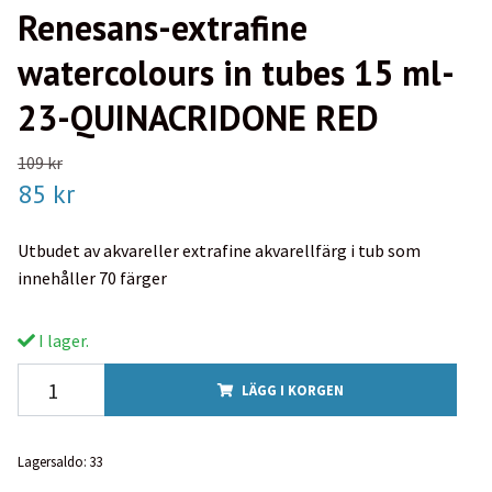
Renesans-extrafine
watercolours in tubes 15 ml-
23-QUINACRIDONE RED
109 kr
85 kr
Utbudet av akvareller extrafine akvarellfärg i tub som
innehåller 70 färger
I lager.
LÄGG I KORGEN
Lagersaldo:
33