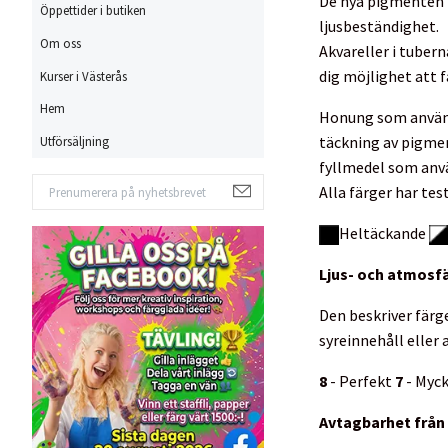
De nya pigmenten h
Öppettider i butiken
ljusbeständighet.
Om oss
Akvareller i tubern
dig möjlighet att f
Kurser i Västerås
Hem
Honung som används
täckning av pigmen
Utförsäljning
fyllmedel som anvä
Alla färger har tes
Heltäckande
Ljus- och atmosf
Den beskriver färg
syreinnehåll eller a
8
- Perfekt
7
- Myck
Avtagbarhet från 