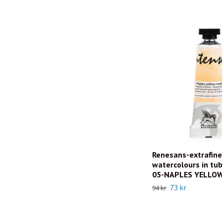
Renesans-extrafine
watercolours in tu
05-NAPLES YELLOW
73 kr
94 kr