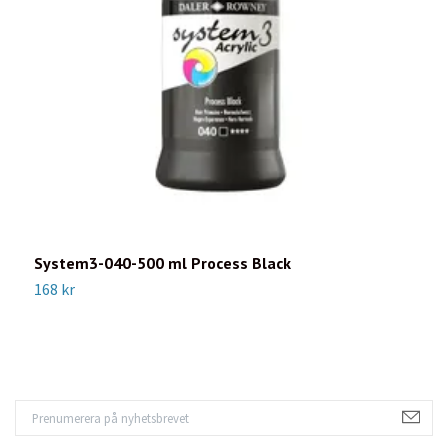
System3-040-500 ml Process Black
S
168 kr
1