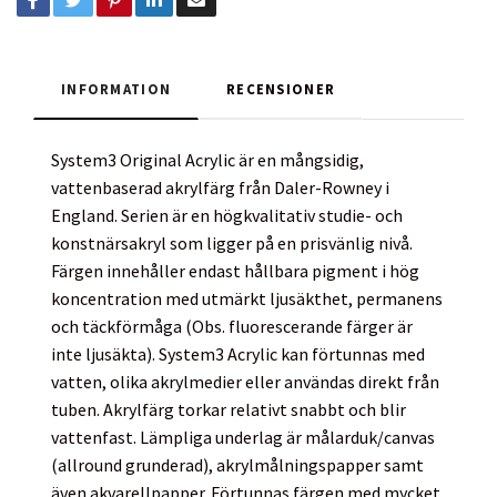
INFORMATION
RECENSIONER
System3 Original Acrylic är en mångsidig,
vattenbaserad akrylfärg från Daler-Rowney i
England. Serien är en högkvalitativ studie- och
konstnärsakryl som ligger på en prisvänlig nivå.
Färgen innehåller endast hållbara pigment i hög
koncentration med utmärkt ljusäkthet, permanens
och täckförmåga (Obs. fluorescerande färger är
inte ljusäkta). System3 Acrylic kan förtunnas med
vatten, olika akrylmedier eller användas direkt från
tuben. Akrylfärg torkar relativt snabbt och blir
vattenfast. Lämpliga underlag är målarduk/canvas
(allround grunderad), akrylmålningspapper samt
även akvarellpapper. Förtunnas färgen med mycket