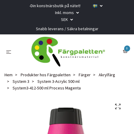
-Din konstnärsbutik på nätet!
Inkl. moms
SEK
Snabb leverans / Säkra betalningar
0
Hem
Produkter hos Färgpaletten
Färger
Akrylfärg
System 3
System 3-Acrylic 500 ml
System3-412-500 ml Process Magenta