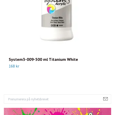
System3-009-500 ml Titanium White
S
168 kr
1