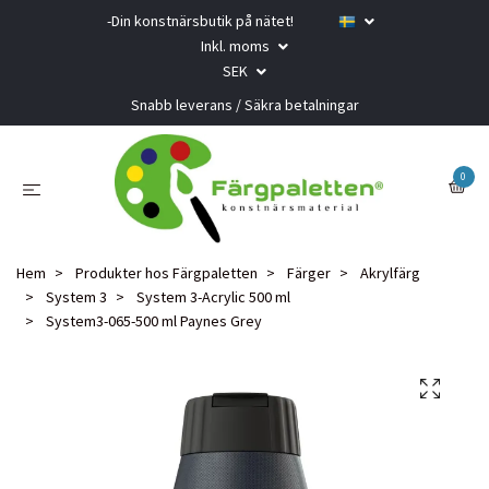
-Din konstnärsbutik på nätet!
Inkl. moms
SEK
Snabb leverans / Säkra betalningar
0
Hem
Produkter hos Färgpaletten
Färger
Akrylfärg
System 3
System 3-Acrylic 500 ml
System3-065-500 ml Paynes Grey