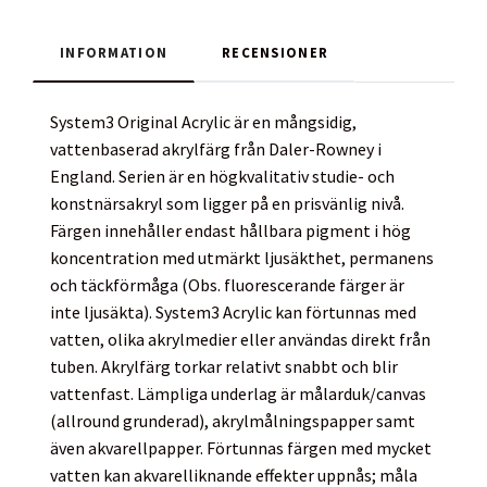
INFORMATION
RECENSIONER
System3 Original Acrylic är en mångsidig,
vattenbaserad akrylfärg från Daler-Rowney i
England. Serien är en högkvalitativ studie- och
konstnärsakryl som ligger på en prisvänlig nivå.
Färgen innehåller endast hållbara pigment i hög
koncentration med utmärkt ljusäkthet, permanens
och täckförmåga (Obs. fluorescerande färger är
inte ljusäkta). System3 Acrylic kan förtunnas med
vatten, olika akrylmedier eller användas direkt från
tuben. Akrylfärg torkar relativt snabbt och blir
vattenfast. Lämpliga underlag är målarduk/canvas
(allround grunderad), akrylmålningspapper samt
även akvarellpapper. Förtunnas färgen med mycket
vatten kan akvarelliknande effekter uppnås; måla