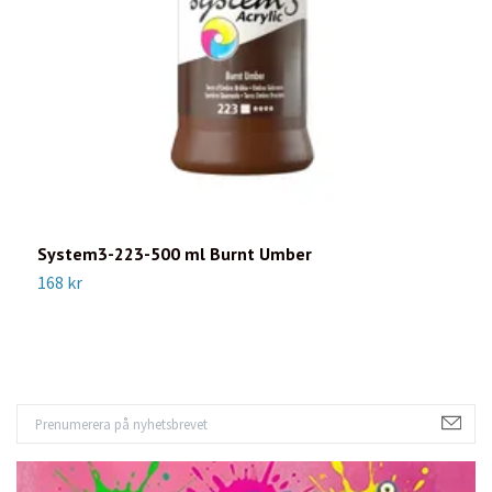
System3-223-500 ml Burnt Umber
S
168 kr
1