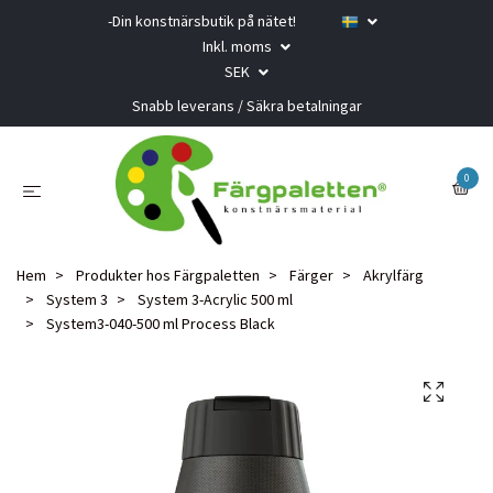
-Din konstnärsbutik på nätet!
Inkl. moms
SEK
Snabb leverans / Säkra betalningar
0
Hem
Produkter hos Färgpaletten
Färger
Akrylfärg
System 3
System 3-Acrylic 500 ml
System3-040-500 ml Process Black