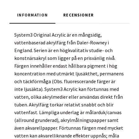
INFORMATION
RECENSIONER
System3 Original Acrylic är en mångsidig,
vattenbaserad akrylfärg från Daler-Rowney i
England. Serien är en högkvalitativ studie- och
konstnärsakryl som ligger på en prisvänlig nivå.
Färgen innehåller endast hållbara pigment i hög
koncentration med utmärkt ljusäkthet, permanens
och täckförmåga (Obs. fluorescerande färger är
inte ljusäkta). System3 Acrylic kan förtunnas med
vatten, olika akrylmedier eller användas direkt från
tuben. Akrylfärg torkar relativt snabbt och blir
vattenfast. Lämpliga underlag är målarduk/canvas
(allround grunderad), akrylmålningspapper samt
även akvarellpapper. Förtunnas färgen med mycket
vatten kan akvarelliknande effekter uppnås; måla