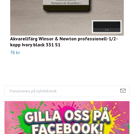
Akvarellfärg Winsor & Newton professionell-1/2-
A
kopp Ivory black 331 S1
k
76 kr
7