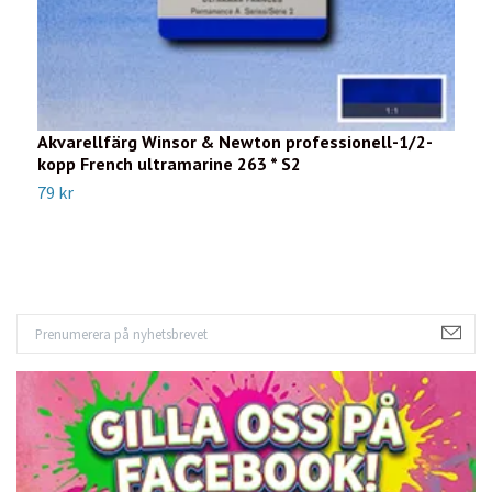
Akvarellfärg Winsor & Newton professionell-1/2-
A
kopp French ultramarine 263 * S2
c
79 kr
1