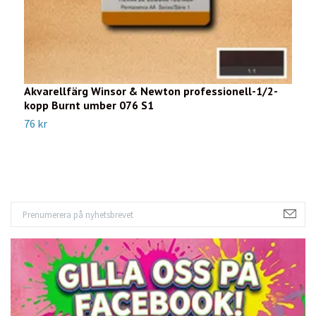
Akvarellfärg Winsor & Newton professionell-1/2-
A
kopp Burnt umber 076 S1
k
76 kr
7