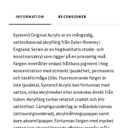
INFORMATION
RECENSIONER
System3 Original Acrylic är en mångsidig,
vattenbaserad akrylfärg från Daler-Rowney i
England. Serien är en högkvalitativ studie- och
konstnärsakryl som ligger på en prisvänlig nivå.
Färgen innehåller endast hållbara pigment i hög
koncentration med utmärkt ljusäkthet, permanens
och täckförmåga (Obs. fluorescerande färger är
inte ljusäkta). System3 Acrylic kan förtunnas med
vatten, olika akrylmedier eller användas direkt från
tuben. Akrylfärg torkar relativt snabbt och blir
vattenfast. Lämpliga underlag är målarduk/canvas
(allround grunderad), akrylmålningspapper samt
även akvarellpapper. Förtunnas färgen med mycket
vatten kan akvarelliknande effekter uppnås; måla