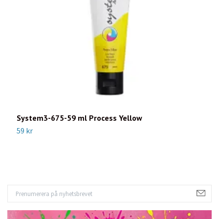
System3-675-59 ml Process Yellow
S
59 kr
5