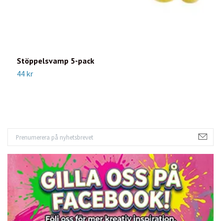
Stöppelsvamp 5-pack
A
44 kr
1