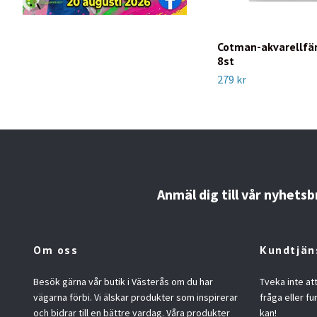
Cotman-akvarellfär
8st
279 kr
Anmäl dig till vår nyhetsb
Om oss
Kundtjän
Besök gärna vår butik i Västerås om du har
Tveka inte at
vägarna förbi. Vi älskar produkter som inspirerar
fråga eller fu
och bidrar till en bättre vardag. Våra produkter
kan!