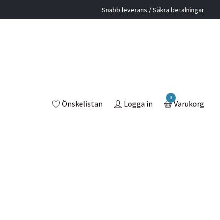
Snabb leverans / Säkra betalningar
0
Önskelistan
Logga in
Varukorg