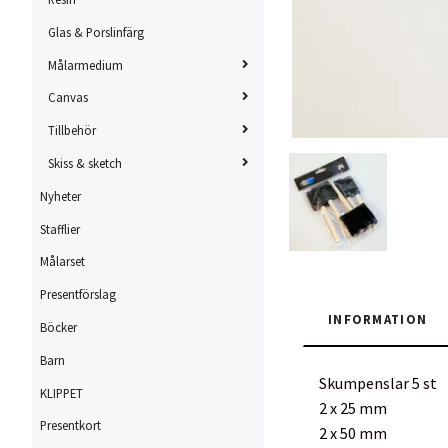
Glas & Porslinfärg
Målarmedium
Canvas
Tillbehör
Skiss & sketch
Nyheter
Stafflier
Målarset
Presentförslag
INFORMATION
Böcker
Barn
Skumpenslar 5 st
KLIPPET
2 x 25 mm
Presentkort
2 x 50 mm