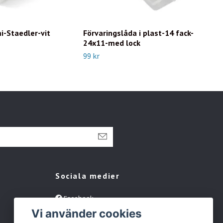
-Staedler-vit
Förvaringslåda i plast-14 fack-
Mål
24x11-med lock
Vit
99 kr
Slut 
Sociala medier
Facebook
Vi använder cookies
Instagram