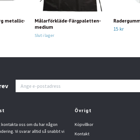
g metallic-
Målarförkläde-Färgpaletten-
Radergummi
medium
15 kr
Slut i lager
rev
st
Övrigt
t kontakta oss om du har någon
Köpvillkor
ndering. Vi svarar alltid så snabbt vi
Kontakt