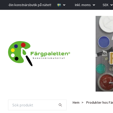
-Din konstnärsbutik på nätet!
Inkl. moms
SEK
Hem
Produkter hos Fä