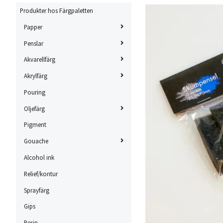
Produkter hos Färgpaletten
Papper
Penslar
Akvarellfärg
Akrylfärg
Pouring
Oljefärg
Pigment
Gouache
Alcohol ink
Relief/kontur
Sprayfärg
Gips
Resin