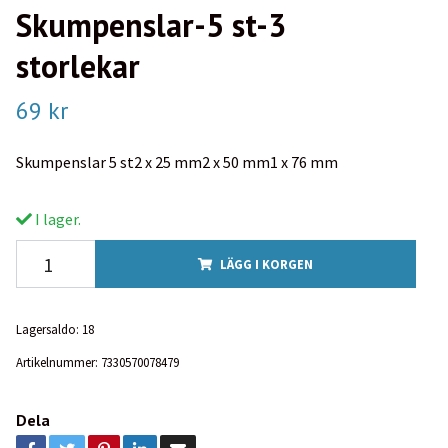
Skumpenslar-5 st-3
storlekar
69 kr
Skumpenslar 5 st2 x 25 mm2 x 50 mm1 x 76 mm
I lager.
LÄGG I KORGEN
Lagersaldo:
18
Artikelnummer:
7330570078479
Dela