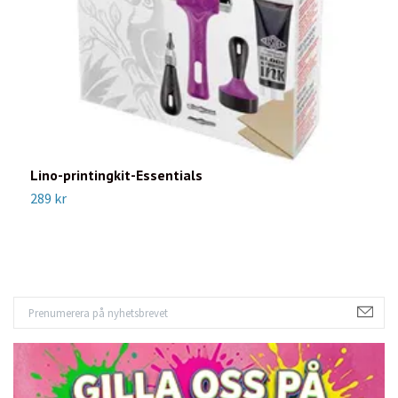
Lino-printingkit-Essentials
L
289 kr
1