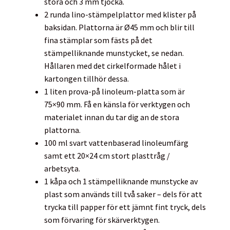
stora och 3 mm tjocka.
2 runda lino-stämpelplattor med klister på
baksidan. Plattorna är Ø45 mm och blir till
fina stämplar som fästs på det
stämpelliknande munstycket, se nedan.
Hållaren med det cirkelformade hålet i
kartongen tillhör dessa.
1 liten prova-på linoleum-platta som är
75×90 mm. Få en känsla för verktygen och
materialet innan du tar dig an de stora
plattorna.
100 ml svart vattenbaserad linoleumfärg
samt ett 20×24 cm stort plasttråg /
arbetsyta.
1 kåpa och 1 stämpelliknande munstycke av
plast som används till två saker – dels för att
trycka till papper för ett jämnt fint tryck, dels
som förvaring för skärverktygen.