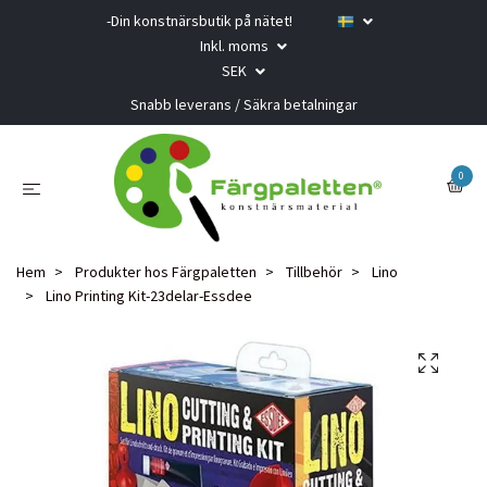
-Din konstnärsbutik på nätet!
Inkl. moms
SEK
Snabb leverans / Säkra betalningar
0
Hem
Produkter hos Färgpaletten
Tillbehör
Lino
Lino Printing Kit-23delar-Essdee