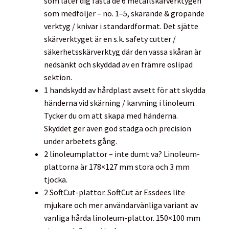
som låter dig fästa de 6 metallskärverktygen
som medföljer – no. 1–5, skärande & gröpande
verktyg / knivar i standardformat. Det sjätte
skärverktyget är en s.k. safety cutter /
säkerhetsskärverktyg där den vassa skåran är
nedsänkt och skyddad av en främre oslipad
sektion.
1 handskydd av hårdplast avsett för att skydda
händerna vid skärning / karvning i linoleum.
Tycker du om att skapa med händerna.
Skyddet ger även god stadga och precision
under arbetets gång.
2 linoleumplattor – inte dumt va? Linoleum-
plattorna är 178×127 mm stora och 3 mm
tjocka.
2 SoftCut-plattor. SoftCut är Essdees lite
mjukare och mer användarvänliga variant av
vanliga hårda linoleum-plattor. 150×100 mm