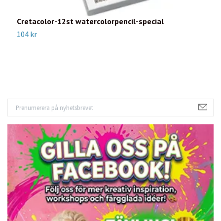
Cretacolor-12st watercolorpencil-special
F
104 kr
3