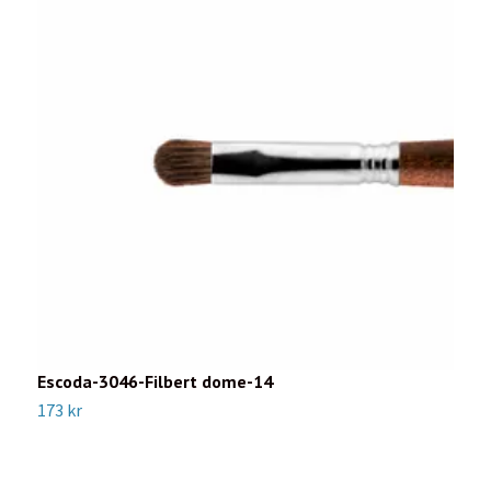
Escoda-3046-Filbert dome-14
M
173 kr
1