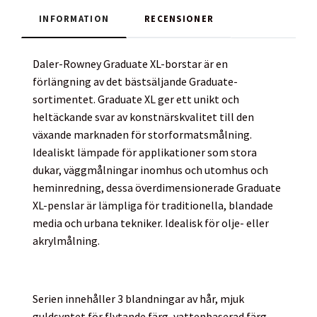
INFORMATION
RECENSIONER
Daler-Rowney Graduate XL-borstar är en
förlängning av det bästsäljande Graduate-
sortimentet. Graduate XL ger ett unikt och
heltäckande svar av konstnärskvalitet till den
växande marknaden för storformatsmålning.
Idealiskt lämpade för applikationer som stora
dukar, väggmålningar inomhus och utomhus och
heminredning, dessa överdimensionerade Graduate
XL-penslar är lämpliga för traditionella, blandade
media och urbana tekniker. Idealisk för olje- eller
akrylmålning.
Serien innehåller 3 blandningar av hår, mjuk
guldsyntet för flytande färg, vattenbaserad färg,