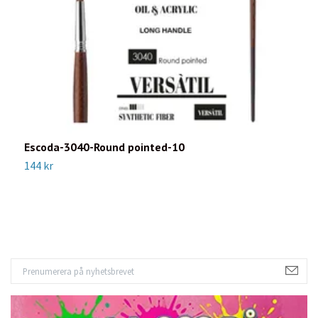
Escoda-3040-Round pointed-10
S
144 kr
9