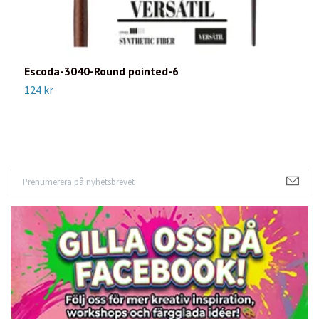
Escoda-3040-Round pointed-6
E
124 kr
3