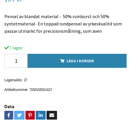
Pensel av blandat material - 50% svinborst och 50%
syntetmaterial- En toppad rundpensel av yrkeskvalité som
passar utmärkt för precisionsmålning, som även
I lager.
LÄGG I KORGEN
Lagersaldo:
27
Artikelnummer:
7350155531427
Dela