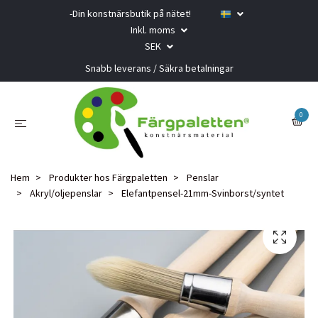
-Din konstnärsbutik på nätet!
Inkl. moms
SEK
Snabb leverans / Säkra betalningar
0
Hem
Produkter hos Färgpaletten
Penslar
Akryl/oljepenslar
Elefantpensel-21mm-Svinborst/syntet