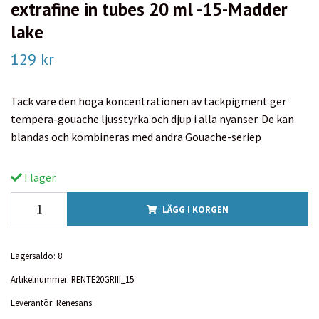
extrafine in tubes 20 ml -15-Madder
lake
129 kr
Tack vare den höga koncentrationen av täckpigment ger
tempera-gouache ljusstyrka och djup i alla nyanser. De kan
blandas och kombineras med andra Gouache-seriep
I lager.
LÄGG I KORGEN
Lagersaldo:
8
Artikelnummer:
RENTE20GRIII_15
Leverantör:
Renesans