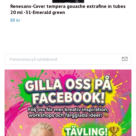
Renesans-Cover tempera gouache extrafine in tubes
R
20 ml -31-Emerald green
2
89 kr
8