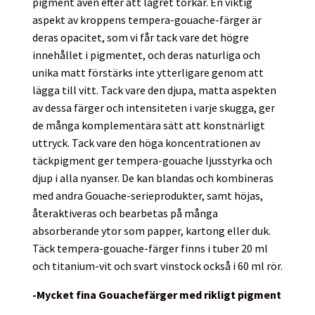
pigment även efter att lagret torkar. En viktig
aspekt av kroppens tempera-gouache-färger är
deras opacitet, som vi får tack vare det högre
innehållet i pigmentet, och deras naturliga och
unika matt förstärks inte ytterligare genom att
lägga till vitt. Tack vare den djupa, matta aspekten
av dessa färger och intensiteten i varje skugga, ger
de många komplementära sätt att konstnärligt
uttryck. Tack vare den höga koncentrationen av
täckpigment ger tempera-gouache ljusstyrka och
djup i alla nyanser. De kan blandas och kombineras
med andra Gouache-serieprodukter, samt höjas,
återaktiveras och bearbetas på många
absorberande ytor som papper, kartong eller duk.
Täck tempera-gouache-färger finns i tuber 20 ml
och titanium-vit och svart vinstock också i 60 ml rör.
-Mycket fina Gouachefärger med rikligt pigment