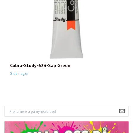
Cobra-Study-623-Sap Green
C
Slut i lager
6