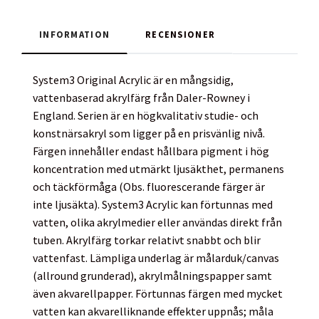
INFORMATION
RECENSIONER
System3 Original Acrylic är en mångsidig,
vattenbaserad akrylfärg från Daler-Rowney i
England. Serien är en högkvalitativ studie- och
konstnärsakryl som ligger på en prisvänlig nivå.
Färgen innehåller endast hållbara pigment i hög
koncentration med utmärkt ljusäkthet, permanens
och täckförmåga (Obs. fluorescerande färger är
inte ljusäkta). System3 Acrylic kan förtunnas med
vatten, olika akrylmedier eller användas direkt från
tuben. Akrylfärg torkar relativt snabbt och blir
vattenfast. Lämpliga underlag är målarduk/canvas
(allround grunderad), akrylmålningspapper samt
även akvarellpapper. Förtunnas färgen med mycket
vatten kan akvarelliknande effekter uppnås; måla