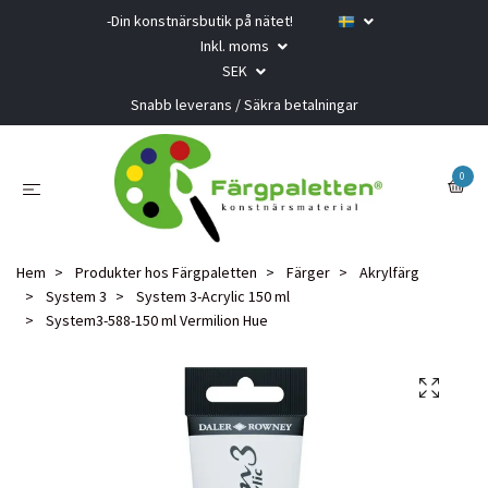
-Din konstnärsbutik på nätet!
Inkl. moms
SEK
Snabb leverans / Säkra betalningar
0
Hem
Produkter hos Färgpaletten
Färger
Akrylfärg
System 3
System 3-Acrylic 150 ml
System3-588-150 ml Vermilion Hue