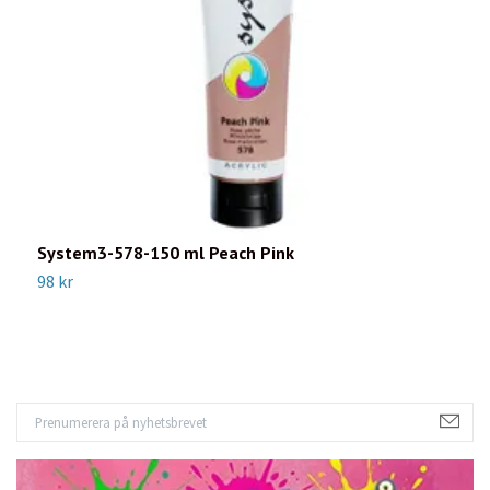
System3-578-150 ml Peach Pink
S
98 kr
9