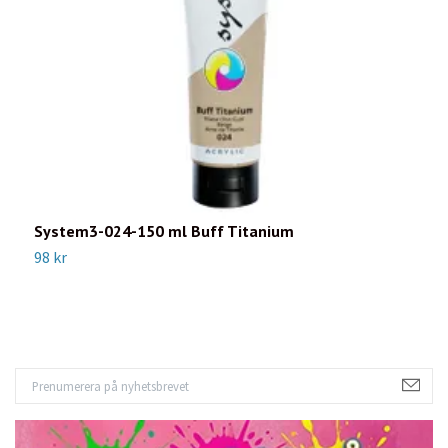
System3-024-150 ml Buff Titanium
S
98 kr
9