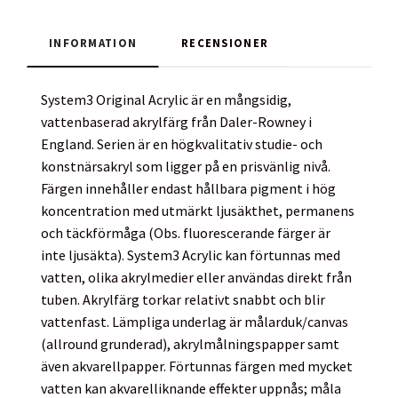
INFORMATION
RECENSIONER
System3 Original Acrylic är en mångsidig,
vattenbaserad akrylfärg från Daler-Rowney i
England. Serien är en högkvalitativ studie- och
konstnärsakryl som ligger på en prisvänlig nivå.
Färgen innehåller endast hållbara pigment i hög
koncentration med utmärkt ljusäkthet, permanens
och täckförmåga (Obs. fluorescerande färger är
inte ljusäkta). System3 Acrylic kan förtunnas med
vatten, olika akrylmedier eller användas direkt från
tuben. Akrylfärg torkar relativt snabbt och blir
vattenfast. Lämpliga underlag är målarduk/canvas
(allround grunderad), akrylmålningspapper samt
även akvarellpapper. Förtunnas färgen med mycket
vatten kan akvarelliknande effekter uppnås; måla