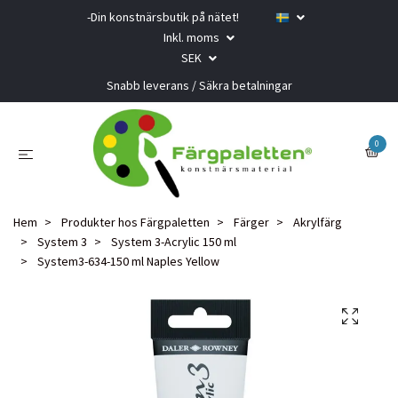
-Din konstnärsbutik på nätet!
Inkl. moms
SEK
Snabb leverans / Säkra betalningar
0
Hem
Produkter hos Färgpaletten
Färger
Akrylfärg
System 3
System 3-Acrylic 150 ml
System3-634-150 ml Naples Yellow