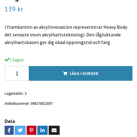
139 kr
I framkanten av akrylinnovation representerar Heavy Body
det senaste inom akrylhartsteknologi. Den lågluktande
akrylhartsbasen ger dig ökad öppningstid och färg
I lager.
LÄGG I KORGEN
Lagersaldo:
3
Artikelnummer:
094376922097
Dela