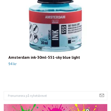
Amsterdam ink-30ml-551-sky blue light
A
94 kr
9