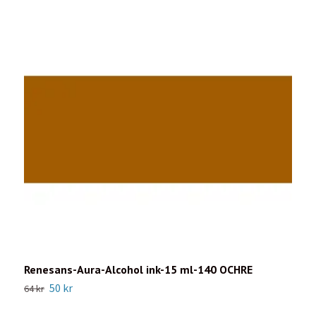
Renesans-Aura-Alcohol ink-15 ml-140 OCHRE
R
50 kr
64 kr
5