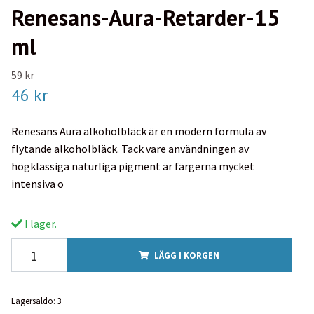
Renesans-Aura-Retarder-15
ml
59 kr
46 kr
Renesans Aura alkoholbläck är en modern formula av
flytande alkoholbläck. Tack vare användningen av
högklassiga naturliga pigment är färgerna mycket
intensiva o
I lager.
LÄGG I KORGEN
Lagersaldo:
3