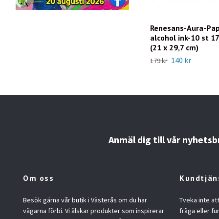
Renesans-Aura-Pap
alcohol ink-10 st 
(21 x 29,7 cm)
140 kr
179 kr
Anmäl dig till vår nyhetsb
Om oss
Kundtjän
Besök gärna vår butik i Västerås om du har
Tveka inte at
vägarna förbi. Vi älskar produkter som inspirerar
fråga eller fu