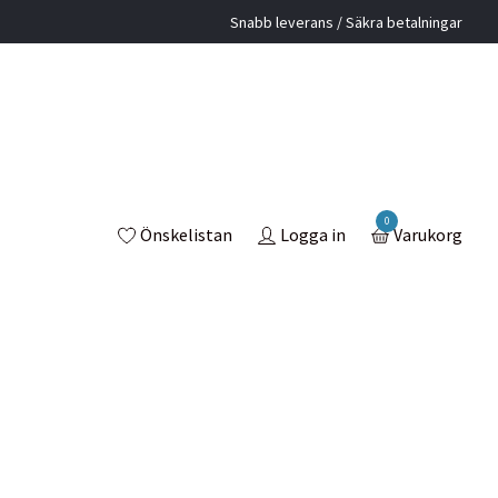
Snabb leverans / Säkra betalningar
0
Önskelistan
Logga in
Varukorg