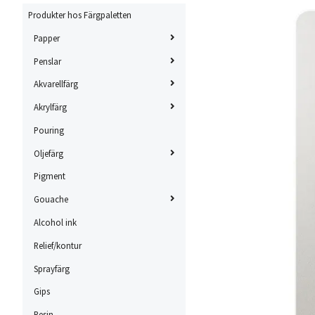
Produkter hos Färgpaletten
Papper
Penslar
Akvarellfärg
Akrylfärg
Pouring
Oljefärg
Pigment
Gouache
Alcohol ink
Relief/kontur
Sprayfärg
Gips
Resin