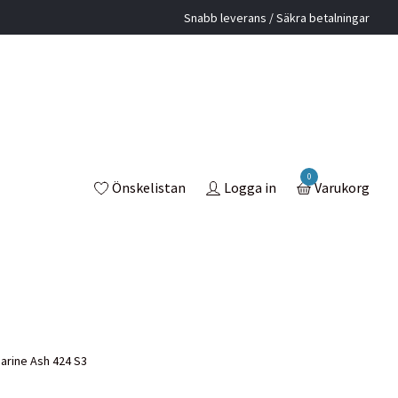
Snabb leverans / Säkra betalningar
0
Önskelistan
Logga in
Varukorg
arine Ash 424 S3