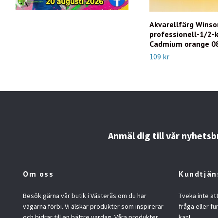
Akvarellfärg Wins
professionell-1/2-
Cadmium orange 0
109 kr
Anmäl dig till vår nyhetsb
Om oss
Kundtjän
Besök gärna vår butik i Västerås om du har
Tveka inte at
vägarna förbi. Vi älskar produkter som inspirerar
fråga eller fu
och bidrar till en bättre vardag. Våra produkter
kan!