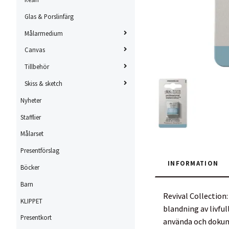
Glas & Porslinfärg
Målarmedium
Canvas
Tillbehör
Skiss & sketch
Nyheter
Stafflier
Målarset
Presentförslag
INFORMATION
Böcker
Barn
Revival Collection
KLIPPET
blandning av livful
Presentkort
använda och dokum