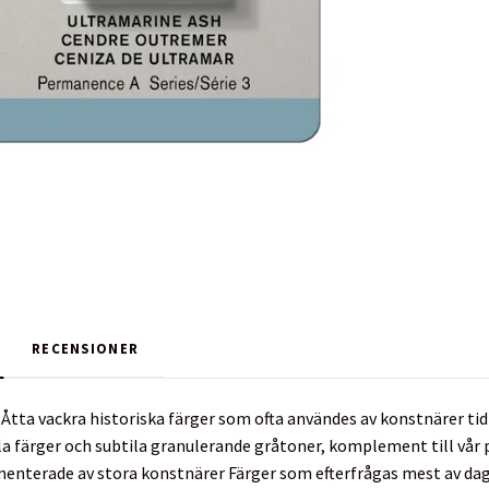
RECENSIONER
: Åtta vackra historiska färger som ofta användes av konstnärer ti
la färger och subtila granulerande gråtoner, komplement till vår p
enterade av stora konstnärer Färger som efterfrågas mest av dag