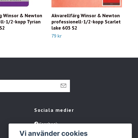
rg Winsor & Newton
Akvarellfärg Winsor & Newton
Akv
ll-1/2-kopp Tyrian
professionell-1/2-kopp Scarlet
pro
 S2
lake 603 S2
Dee
79 kr
169 
Sociala medier
Facebook
Vi använder cookies
Instagram