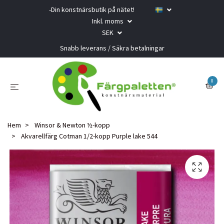
-Din konstnärsbutik på nätet!
Inkl. moms
SEK
Snabb leverans / Säkra betalningar
0
Hem
Winsor & Newton ½-kopp
Akvarellfärg Cotman 1/2-kopp Purple lake 544