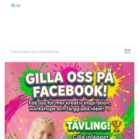
45 kr
3