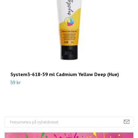
System3-618-59 ml Cadmium Yellow Deep (Hue)
S
59 kr
5