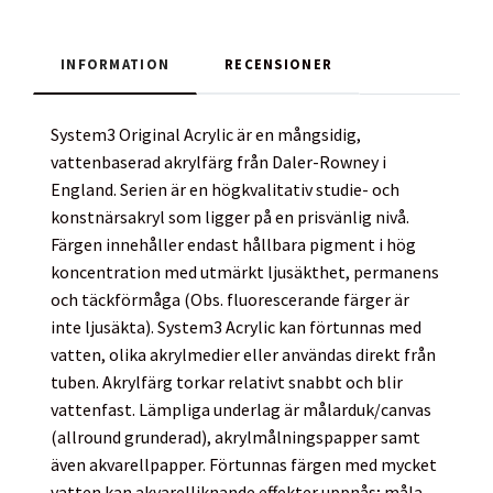
INFORMATION
RECENSIONER
System3 Original Acrylic är en mångsidig,
vattenbaserad akrylfärg från Daler-Rowney i
England. Serien är en högkvalitativ studie- och
konstnärsakryl som ligger på en prisvänlig nivå.
Färgen innehåller endast hållbara pigment i hög
koncentration med utmärkt ljusäkthet, permanens
och täckförmåga (Obs. fluorescerande färger är
inte ljusäkta). System3 Acrylic kan förtunnas med
vatten, olika akrylmedier eller användas direkt från
tuben. Akrylfärg torkar relativt snabbt och blir
vattenfast. Lämpliga underlag är målarduk/canvas
(allround grunderad), akrylmålningspapper samt
även akvarellpapper. Förtunnas färgen med mycket
vatten kan akvarelliknande effekter uppnås; måla