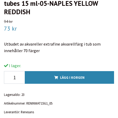
tubes 15 ml-05-NAPLES YELLOW
REDDISH
94 kr
73 kr
Utbudet av akvareller extrafine akvarellfärg i tub som
innehåller 70 färger
I lager.
LÄGG I KORGEN
Lagersaldo:
23
Artikelnummer:
RENINWAT15G1_05
Leverantör:
Renesans