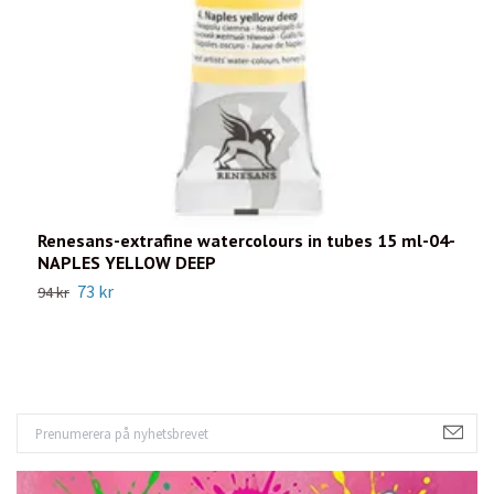
Renesans-extrafine watercolours in tubes 15 ml-04-
R
NAPLES YELLOW DEEP
T
73 kr
94 kr
9