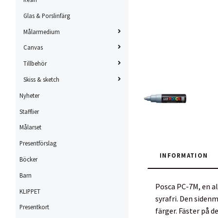
Glas & Porslinfärg
Målarmedium
Canvas
Tillbehör
Skiss & sketch
Nyheter
Stafflier
Målarset
Presentförslag
INFORMATION
Böcker
Barn
Posca PC-7M, en all
KLIPPET
syrafri. Den siden
Presentkort
färger. Fäster på d