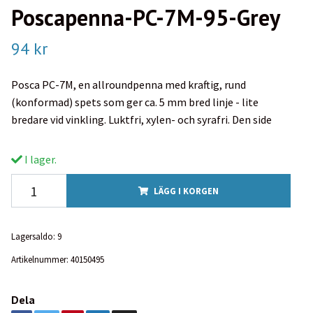
Poscapenna-PC-7M-95-Grey
94 kr
Posca PC-7M, en allroundpenna med kraftig, rund
(konformad) spets som ger ca. 5 mm bred linje - lite
bredare vid vinkling. Luktfri, xylen- och syrafri. Den side
I lager.
LÄGG I KORGEN
Lagersaldo:
9
Artikelnummer:
40150495
Dela