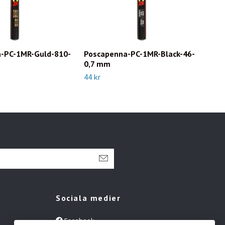
-PC-1MR-Guld-810-
Poscapenna-PC-1MR-Black-46-
Pos
0,7 mm
eme
44 kr
64 k
Sociala medier
Facebook