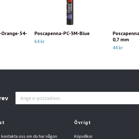
-Orange-54-
Poscapenna-PC-3M-Blue
Poscapenna
0,7 mm
64 kr
44 kr
rev
st
Övrigt
t kontakta oss om du har någon
Köpvillkor