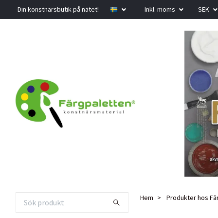
-Din konstnärsbutik på nätet!
Inkl. moms
SEK
Hem
Produkter hos Fä