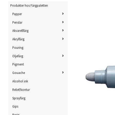
Produkter hos Färgpaletten
Papper
Penslar
Akvarellfärg
Akrylfärg
Pouring
Oljefärg
Pigment
Gouache
Alcohol ink
Relief/kontur
Sprayfärg
Gips
Resin