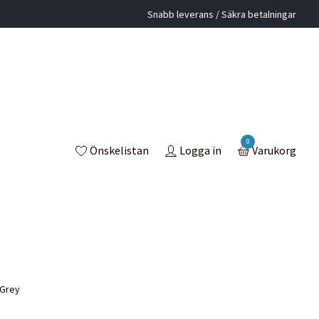
Snabb leverans / Säkra betalningar
0
Önskelistan
Logga in
Varukorg
Grey