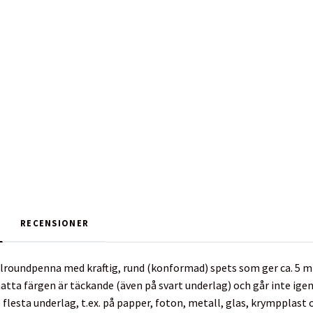
RECENSIONER
roundpenna med kraftig, rund (konformad) spets som ger ca. 5 mm br
matta färgen är täckande (även på svart underlag) och går inte i
e flesta underlag, t.ex. på papper, foton, metall, glas, krympplast