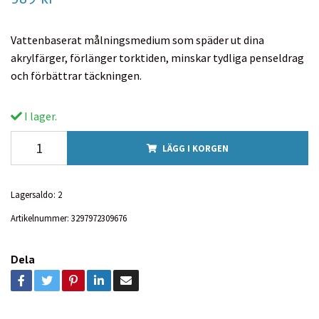
Vattenbaserat målningsmedium som späder ut dina
akrylfärger, förlänger torktiden, minskar tydliga penseldrag
och förbättrar täckningen.
I lager.
LÄGG I KORGEN
Lagersaldo:
2
Artikelnummer:
3297972309676
Dela