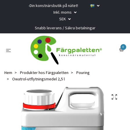
-Din konstnärsbutik på nätet!
Inkl. moms
SEK
Snabb leverans / Säkra betalningar
0
Hem
Produkter hos Färgpaletten
Pouring
Owatrol-utflytningsmedel 2,5 l