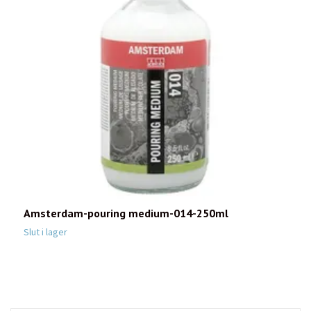
Amsterdam-pouring medium-014-250ml
L
3
Slut i lager