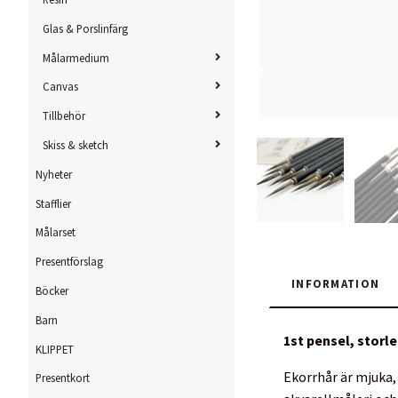
Glas & Porslinfärg
Målarmedium
Canvas
Tillbehör
Skiss & sketch
Nyheter
Stafflier
Målarset
Presentförslag
INFORMATION
Böcker
Barn
1st pensel, stor
KLIPPET
Ekorrhår är mjuka, 
Presentkort