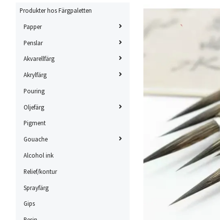
Produkter hos Färgpaletten
Papper
Penslar
Akvarellfärg
Akrylfärg
Pouring
Oljefärg
Pigment
Gouache
Alcohol ink
Relief/kontur
Sprayfärg
Gips
Resin