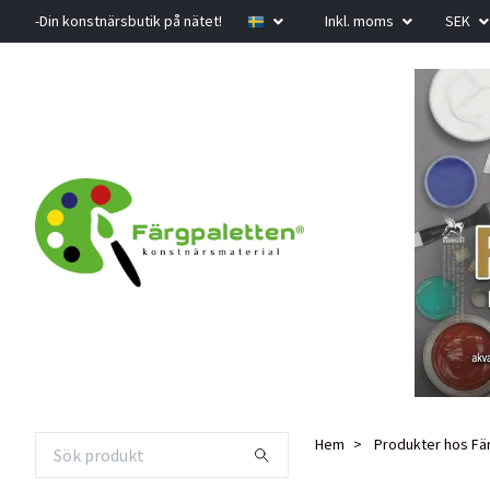
-Din konstnärsbutik på nätet!
Inkl. moms
SEK
Hem
Produkter hos Fä