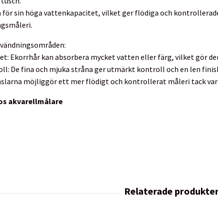
 tusch.
för sin höga vattenkapacitet, vilket ger flödiga och kontrollerade
ngsmåleri.
nvändningsområden:
t: Ekorrhår kan absorbera mycket vatten eller färg, vilket gör dem
l: De fina och mjuka stråna ger utmärkt kontroll och en len finish
nslarna möjliggör ett mer flödigt och kontrollerat måleri tack var
os akvarellmålare