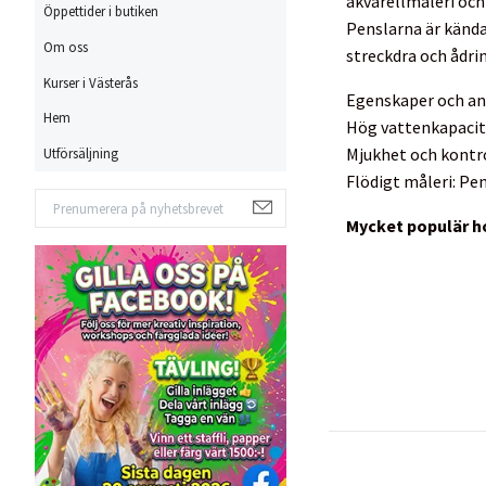
akvarellmåleri och
Öppettider i butiken
Penslarna är kända 
Om oss
streckdra och ådri
Kurser i Västerås
Egenskaper och a
Hem
Hög vattenkapacite
Mjukhet och kontrol
Utförsäljning
Flödigt måleri: Pe
Mycket populär h