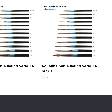
ble Round Serie 34-
Aquafine Sable Round Serie 34-
Aqu
nr3/0
nr0
99 kr
99 k