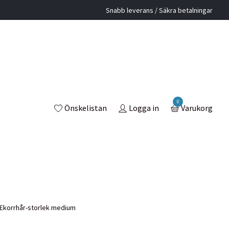
Snabb leverans / Säkra betalningar
0
Önskelistan
Logga in
Varukorg
l-Ekorrhår-storlek medium