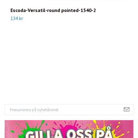
Escoda-Versatil-round pointed-1540-2
134 kr
E
8