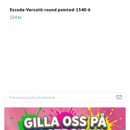
Escoda-Versatil-round pointed-1540-6
154 kr
E
5