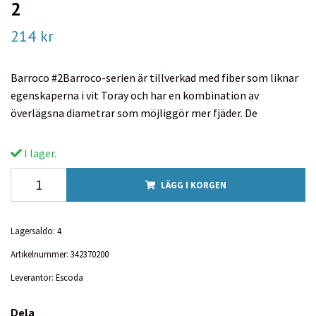
2
214 kr
Barroco #2Barroco-serien är tillverkad med fiber som liknar
egenskaperna i vit Toray och har en kombination av
överlägsna diametrar som möjliggör mer fjäder. De
I lager.
LÄGG I KORGEN
Lagersaldo:
4
Artikelnummer:
342370200
Leverantör:
Escoda
Dela