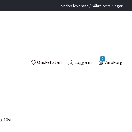
Snabb leverans / Säkra betalningar
0
Önskelistan
Logga in
Varukorg
g-10st