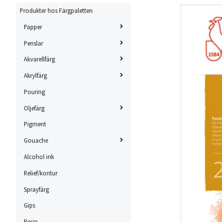
Produkter hos Färgpaletten
Papper
Penslar
Akvarellfärg
Akrylfärg
Pouring
Oljefärg
Pigment
Gouache
Alcohol ink
Relief/kontur
Sprayfärg
Gips
Resin