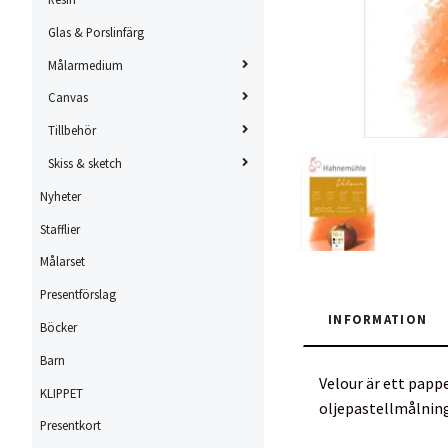
Glas & Porslinfärg
Målarmedium
Canvas
Tillbehör
Skiss & sketch
Nyheter
Stafflier
Målarset
Presentförslag
INFORMATION
Böcker
Barn
Velour är ett papp
KLIPPET
oljepastellmålning.
Presentkort