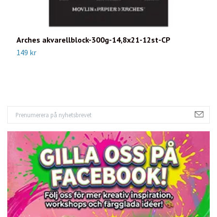
Arches akvarellblock-300g-14,8x21-12st-CP
A
149 kr
4