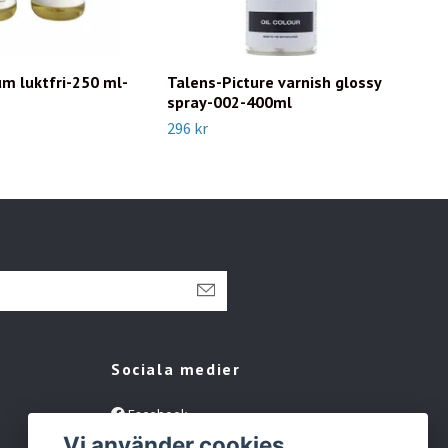
m luktfri-250 ml-
Talens-Picture varnish glossy
Tal
spray-002-400ml
spr
296 kr
329 
Sociala medier
Facebook
Vi använder cookies
Instagram