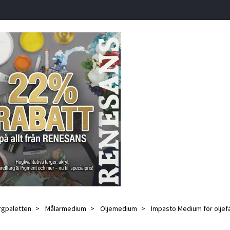
rgpaletten
Målarmedium
Oljemedium
Impasto Medium för oljefä