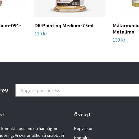
dium-091-
DR-Painting Medium-75ml
Målarmediu
Metalimo
119 kr
139 kr
rev
st
Övrigt
t kontakta oss om du har någon
Köpvillkor
ndering. Vi svarar alltid så snabbt vi
Kontakt