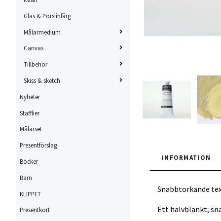
Glas & Porslinfärg
Målarmedium
Canvas
Tillbehör
Skiss & sketch
Nyheter
Stafflier
Målarset
Presentförslag
INFORMATION
Böcker
Barn
Snabbtorkande tex
KLIPPET
Ett halvblankt, s
Presentkort