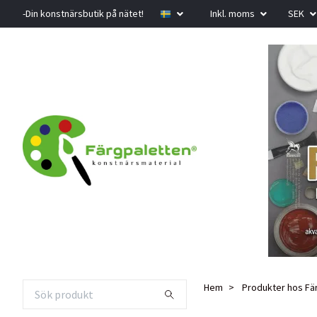
-Din konstnärsbutik på nätet!
Inkl. moms
SEK
Hem
Produkter hos Fä