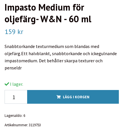
Impasto Medium för
oljefärg- W&N - 60 ml
159 kr
Snabbtorkande texturmedium som blandas med
oljefärg.Ett halvblankt, snabbtorkande och ickegulnande
impastomedium. Det behåller skarpa texturer och
penseldr
I lager.
LÄGG I KORGEN
Lagersaldo:
6
Artikelnummer:
3119753