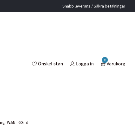
Snabb leverans / Säkra betalningar
0
Önskelistan
Logga in
Varukorg
rg- W&N - 60 ml