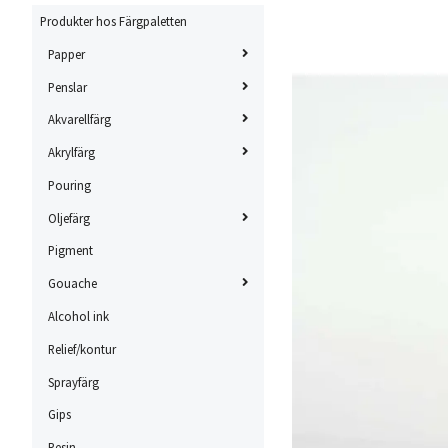
Produkter hos Färgpaletten
Papper
Penslar
Akvarellfärg
Akrylfärg
Pouring
Oljefärg
Pigment
Gouache
Alcohol ink
Relief/kontur
Sprayfärg
Gips
Resin