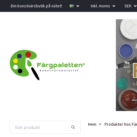
-Din konstnärsbutik på nätet!
Inkl. moms
SEK
Hem
Produkter hos Fä