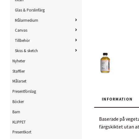
Glas & Porslinfärg
Målarmedium
Canvas
Tillbehör
Skiss & sketch
Nyheter
Stafflier
Målarset
Presentförslag
INFORMATION
Böcker
Barn
Baserade på vegeta
KLIPPET
färgskiktet utan a
Presentkort