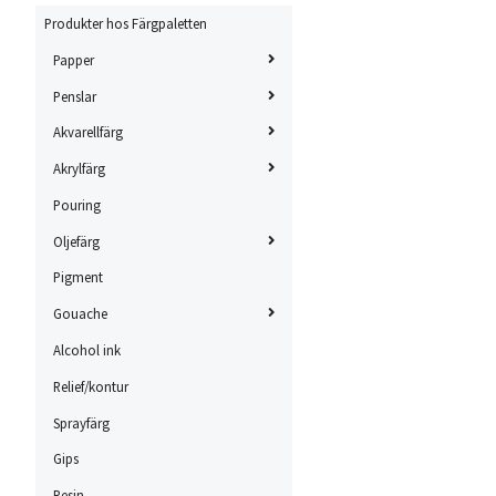
Produkter hos Färgpaletten
Papper
Penslar
Akvarellfärg
Akrylfärg
Pouring
Oljefärg
Pigment
Gouache
Alcohol ink
Relief/kontur
Sprayfärg
Gips
Resin