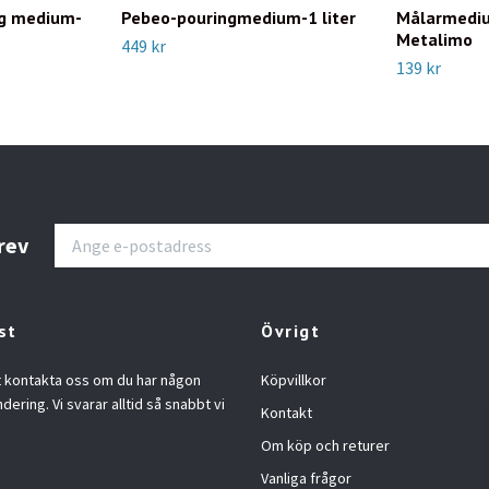
g medium-
Pebeo-pouringmedium-1 liter
Målarmediu
Metalimo
449 kr
139 kr
rev
st
Övrigt
t kontakta oss om du har någon
Köpvillkor
ndering. Vi svarar alltid så snabbt vi
Kontakt
Om köp och returer
Vanliga frågor