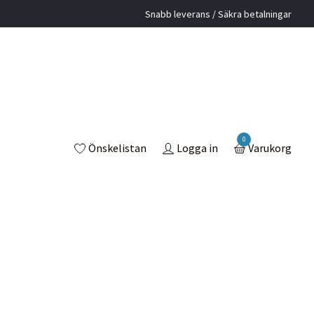
Snabb leverans / Säkra betalningar
0
Önskelistan
Logga in
Varukorg