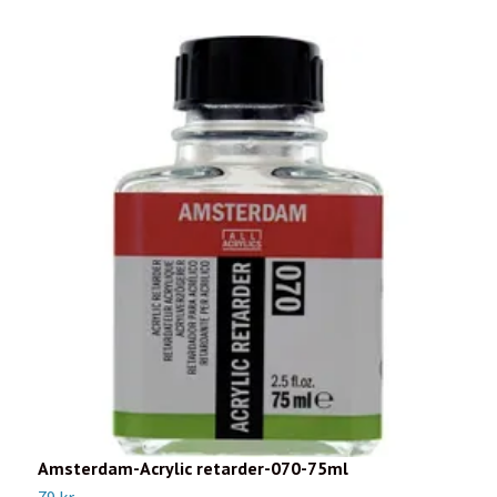
Amsterdam-Acrylic retarder-070-75ml
G
79 kr
2