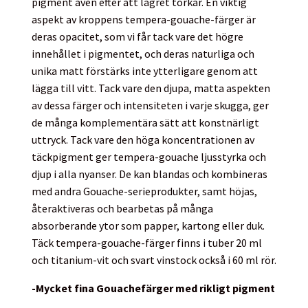
pigment även efter att lagret torkar. En viktig
aspekt av kroppens tempera-gouache-färger är
deras opacitet, som vi får tack vare det högre
innehållet i pigmentet, och deras naturliga och
unika matt förstärks inte ytterligare genom att
lägga till vitt. Tack vare den djupa, matta aspekten
av dessa färger och intensiteten i varje skugga, ger
de många komplementära sätt att konstnärligt
uttryck. Tack vare den höga koncentrationen av
täckpigment ger tempera-gouache ljusstyrka och
djup i alla nyanser. De kan blandas och kombineras
med andra Gouache-serieprodukter, samt höjas,
återaktiveras och bearbetas på många
absorberande ytor som papper, kartong eller duk.
Täck tempera-gouache-färger finns i tuber 20 ml
och titanium-vit och svart vinstock också i 60 ml rör.
-Mycket fina Gouachefärger med rikligt pigment