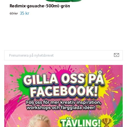
Redimix-gouache-500ml-grön
R
2
35 kr
69 kr
1