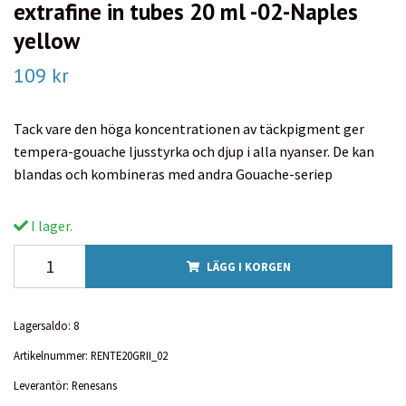
extrafine in tubes 20 ml -02-Naples
yellow
109 kr
Tack vare den höga koncentrationen av täckpigment ger
tempera-gouache ljusstyrka och djup i alla nyanser. De kan
blandas och kombineras med andra Gouache-seriep
I lager.
LÄGG I KORGEN
Lagersaldo:
8
Artikelnummer:
RENTE20GRII_02
Leverantör:
Renesans