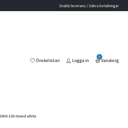
Snabb leverans / Säkra betalningar
0
Önskelistan
Logga in
Varukorg
50ml-103-mixed white