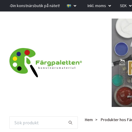
-Din konstnärsbutik på nätet!
Inkl. moms
SEK
Hem
Produkter hos Fä