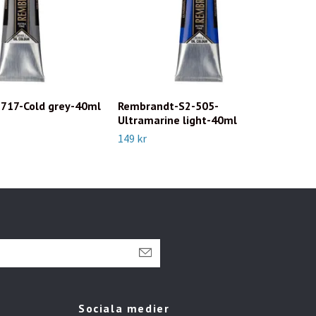
717-Cold grey-40ml
Rembrandt-S2-505-
Rem
Ultramarine light-40ml
Mad
149 kr
219 
Sociala medier