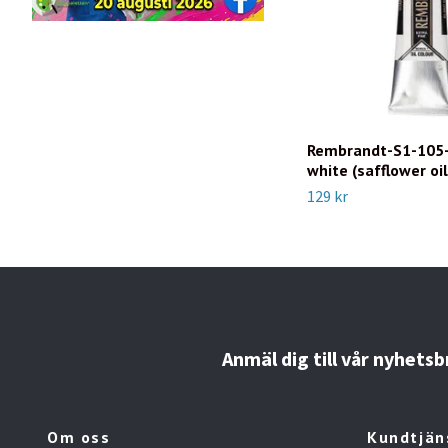
Rembrandt-S1-105
white (safflower oi
129 kr
Anmäl dig till vår nyhetsb
Om oss
Kundtjän