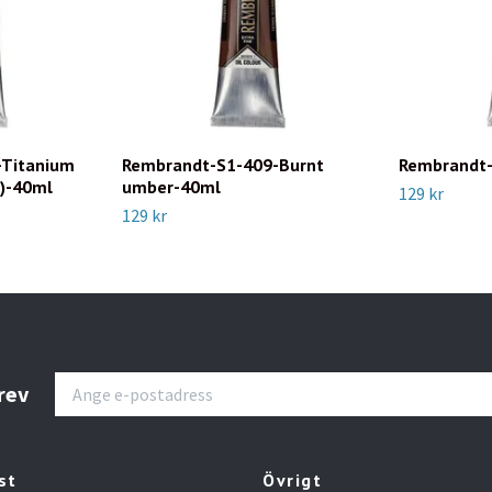
-Titanium
Rembrandt-S1-409-Burnt
Rembrandt-
l)-40ml
umber-40ml
129 kr
129 kr
rev
st
Övrigt