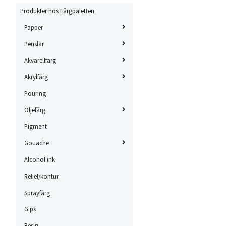
Produkter hos Färgpaletten
Papper
Penslar
Akvarellfärg
Akrylfärg
Pouring
Oljefärg
Pigment
Gouache
Alcohol ink
Relief/kontur
Sprayfärg
Gips
Resin