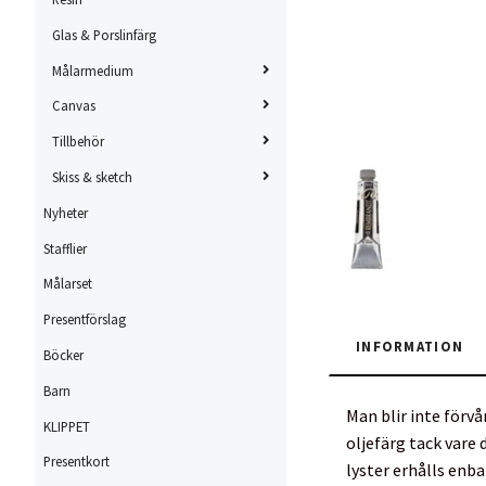
Glas & Porslinfärg
Målarmedium
Canvas
Tillbehör
Skiss & sketch
Nyheter
Stafflier
Målarset
Presentförslag
INFORMATION
Böcker
Barn
Man blir inte förv
KLIPPET
oljefärg tack vare
Presentkort
lyster erhålls enb