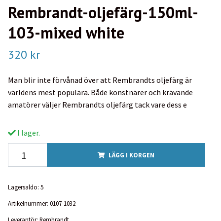
Rembrandt-oljefärg-150ml-
103-mixed white
320 kr
Man blir inte förvånad över att Rembrandts oljefärg är
världens mest populära. Både konstnärer och krävande
amatörer väljer Rembrandts oljefärg tack vare dess e
I lager.
LÄGG I KORGEN
Lagersaldo:
5
Artikelnummer:
0107-1032
Leverantör:
Rembrandt