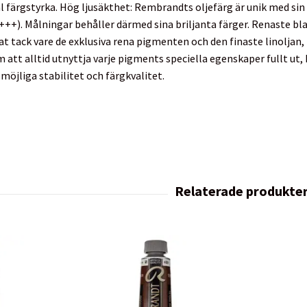
l färgstyrka. Hög ljusäkthet: Rembrandts oljefärg är unik med sin 
+++). Målningar behåller därmed sina briljanta färger. Renaste bl
at tack vare de exklusiva rena pigmenten och den finaste linoljan,
att alltid utnyttja varje pigments speciella egenskaper fullt ut, h
möjliga stabilitet och färgkvalitet.