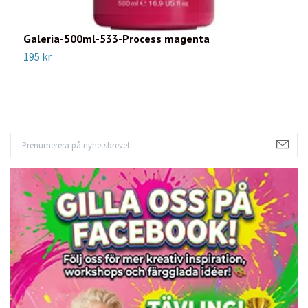
Galeria-500ml-533-Process magenta
G
195 kr
1