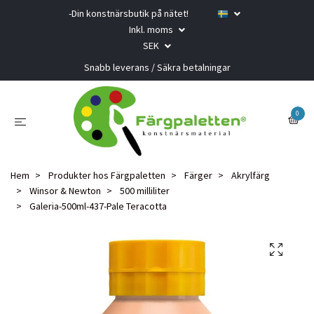
-Din konstnärsbutik på nätet!
Inkl. moms
SEK
Snabb leverans / Säkra betalningar
0
Hem
Produkter hos Färgpaletten
Färger
Akrylfärg
Winsor & Newton
500 milliliter
Galeria-500ml-437-Pale Teracotta