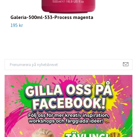
Galeria-500ml-533-Process magenta
G
195 kr
1