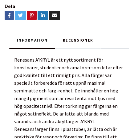
Dela
INFORMATION
RECENSIONER
Renesans A’KRYL är ett nytt sortiment för
konstnärer, studenter och amatörer som letar efter
god kvalitet till ett rimligt pris. Alla färger var
speciellt förberedda för att uppnå maximal
semimatte och färg-renhet. De innehåller en hög
mängd pigment som är resistenta mot ljus med
hög opacitetsnivå. Efter torkning ger färgerna en
något satineffekt. De är lätta att blanda med
varandra och andra akrylfärger. A’KRYL
Renesansfärger finns i plasttuber, är lätta och är
praktiska för resor och förvaring. De finns till ett