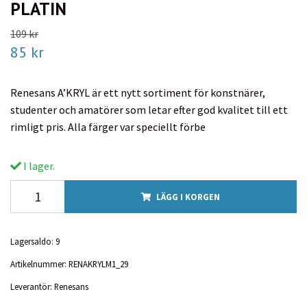
PLATIN
109 kr
85 kr
Renesans A’KRYL är ett nytt sortiment för konstnärer,
studenter och amatörer som letar efter god kvalitet till ett
rimligt pris. Alla färger var speciellt förbe
I lager.
LÄGG I KORGEN
Lagersaldo:
9
Artikelnummer:
RENAKRYLM1_29
Leverantör:
Renesans