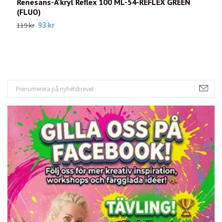
Renesans-A'kryl Reflex 100 ML-54-REFLEX GREEN
R
(FLUO)
6
93 kr
119 kr