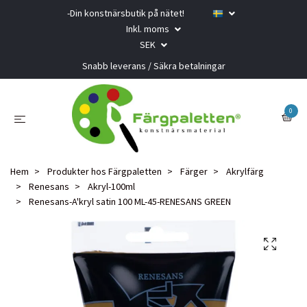
-Din konstnärsbutik på nätet!
Inkl. moms
SEK
Snabb leverans / Säkra betalningar
0
Hem
Produkter hos Färgpaletten
Färger
Akrylfärg
Renesans
Akryl-100ml
Renesans-A'kryl satin 100 ML-45-RENESANS GREEN