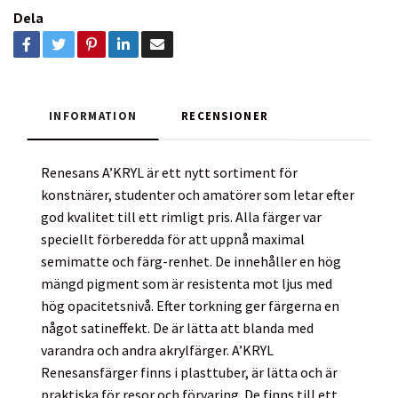
Dela
INFORMATION
RECENSIONER
Renesans A’KRYL är ett nytt sortiment för
konstnärer, studenter och amatörer som letar efter
god kvalitet till ett rimligt pris. Alla färger var
speciellt förberedda för att uppnå maximal
semimatte och färg-renhet. De innehåller en hög
mängd pigment som är resistenta mot ljus med
hög opacitetsnivå. Efter torkning ger färgerna en
något satineffekt. De är lätta att blanda med
varandra och andra akrylfärger. A’KRYL
Renesansfärger finns i plasttuber, är lätta och är
praktiska för resor och förvaring. De finns till ett