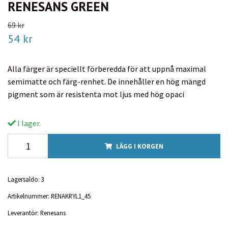
RENESANS GREEN
69 kr
54 kr
Alla färger är speciellt förberedda för att uppnå maximal
semimatte och färg-renhet. De innehåller en hög mängd
pigment som är resistenta mot ljus med hög opaci
I lager.
LÄGG I KORGEN
Lagersaldo:
3
Artikelnummer:
RENAKRYL1_45
Leverantör:
Renesans