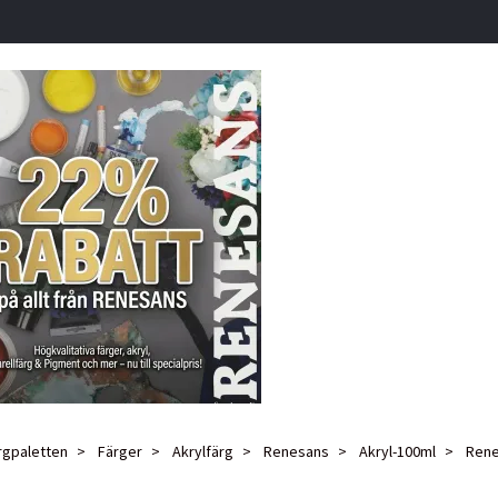
rgpaletten
Färger
Akrylfärg
Renesans
Akryl-100ml
Renes