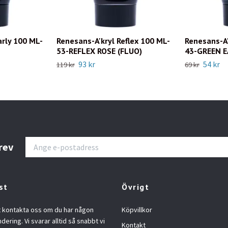
arly 100 ML-
Renesans-A'kryl Reflex 100 ML-
Renesans-A'
53-REFLEX ROSE (FLUO)
43-GREEN 
93 kr
54 kr
119 kr
69 kr
rev
st
Övrigt
t kontakta oss om du har någon
Köpvillkor
ndering. Vi svarar alltid så snabbt vi
Kontakt