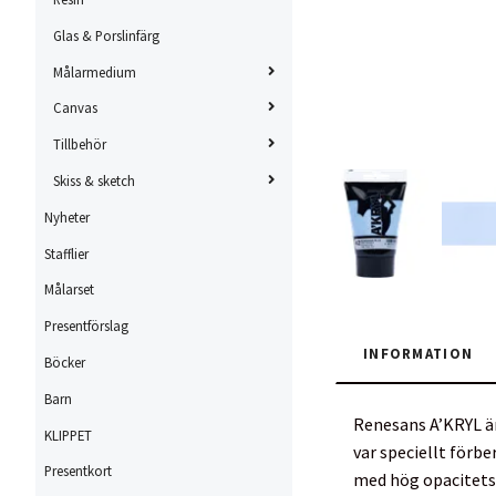
Glas & Porslinfärg
Målarmedium
Canvas
Tillbehör
Skiss & sketch
Nyheter
Stafflier
Målarset
Presentförslag
INFORMATION
Böcker
Barn
Renesans A’KRYL är 
KLIPPET
var speciellt förb
Presentkort
med hög opacitetsn