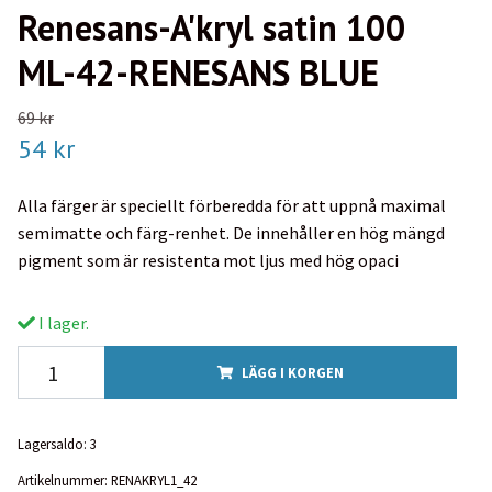
Renesans-A'kryl satin 100
ML-42-RENESANS BLUE
69 kr
54 kr
Alla färger är speciellt förberedda för att uppnå maximal
semimatte och färg-renhet. De innehåller en hög mängd
pigment som är resistenta mot ljus med hög opaci
I lager.
LÄGG I KORGEN
Lagersaldo:
3
Artikelnummer:
RENAKRYL1_42