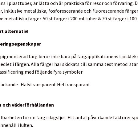
s i plasttuber, är lätta och är praktiska för resor och förvaring. De
r, inklusive metalliska, fosforescerande och fluorescerande färger 
ve metalliska färger. 50 st färger i 200 ml tuber & 70 st färger i 10
t alternativ!
seringsegenskaper
pigmenterad färg beror inte bara på färgapplikationens tjocklek
dlet i färgen. Alla färger har skickats till samma testmetod: sta
lassificering med följande fyra symboler:
täckande
Halvtransparent
Heltransparant
s och väderförhållanden
lbarheten för en färg i dagsljus. Ett antal påverkande faktorer sp
innehåll i luften.