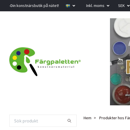
-Din konstnärsbutik på nätet!
Inkl. moms
SEK
Hem
Produkter hos Fä