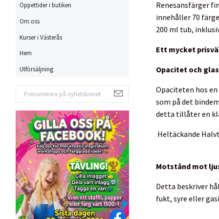
Renesansfärger finn
Öppettider i butiken
innehåller 70 färge
Om oss
200 ml tub, inklusi
Kurser i Västerås
Ett mycket prisvär
Hem
Opacitet och gla
Utförsäljning
Opaciteten hos en 
som på det bindeme
detta tillåter en k
Heltäckande
Halv
Motstånd mot lju
Detta beskriver hål
fukt, syre eller gas