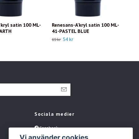
kryl satin 100 ML-
Renesans-A'kryl satin 100 ML-
Ren
EARTH
41-PASTEL BLUE
39-
54 kr
69 kr
69 kr
Sociala medier
Facebook
Vi använder cookies
Instagram