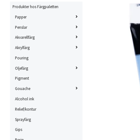
Produkter hos Färgpaletten
Papper
Penslar
Akvarellfärg
Akrylfärg
Pouring
Oljefärg
Pigment
Gouache
Alcohol ink
Relief/kontur
Sprayfärg
Gips
Resin