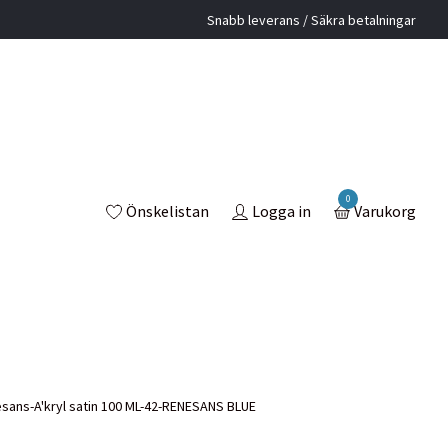
Snabb leverans / Säkra betalningar
0
Önskelistan
Logga in
Varukorg
ans-A'kryl satin 100 ML-42-RENESANS BLUE