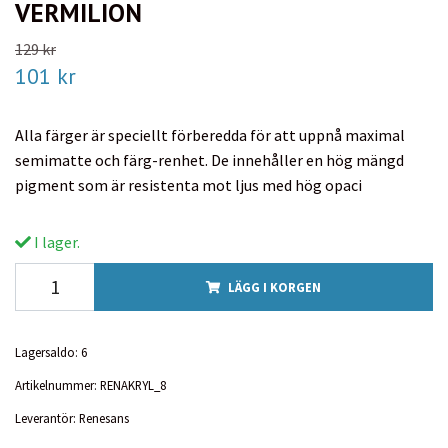
VERMILION
129 kr
101 kr
Alla färger är speciellt förberedda för att uppnå maximal
semimatte och färg-renhet. De innehåller en hög mängd
pigment som är resistenta mot ljus med hög opaci
I lager.
LÄGG I KORGEN
Lagersaldo:
6
Artikelnummer:
RENAKRYL_8
Leverantör:
Renesans