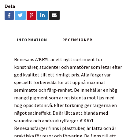
Dela
INFORMATION
RECENSIONER
Renesans A’KRYL är ett nytt sortiment för
konstnärer, studenter och amatörer som letar efter
god kvalitet till ett rimligt pris. Alla färger var
speciellt förberedda för att uppnå maximal
semimatte och färg-renhet. De innehåller en hög
mängd pigment som är resistenta mot ljus med
hög opacitetsnivå. Efter torkning ger färgerna en
något satineffekt. De är lätta att blanda med
varandra och andra akrylfärger. A’KRYL
Renesansfärger finns i plasttuber, är lätta och är
praktiska för resor och förvaring. De finns till ett