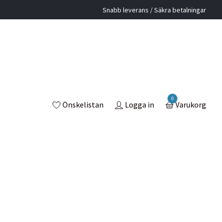
Snabb leverans / Säkra betalningar
0
Önskelistan
Logga in
Varukorg