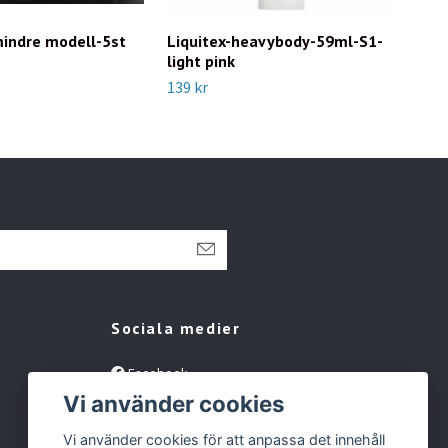
indre modell-5st
Liquitex-heavybody-59ml-S1-
Liq
light pink
chr
139 kr
159 
Sociala medier
Facebook
Vi använder cookies
Instagram
Tiktok
Vi använder cookies för att anpassa det innehåll