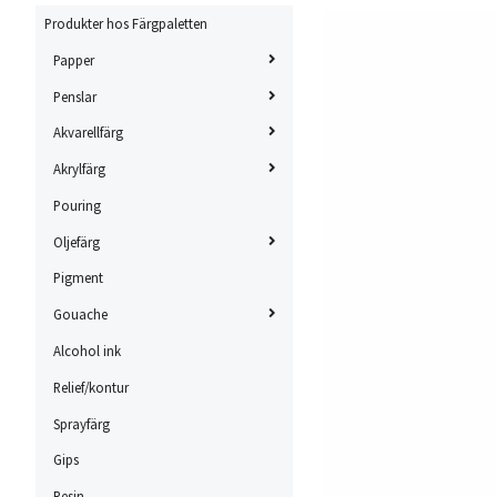
Produkter hos Färgpaletten
Papper
Penslar
Akvarellfärg
Akrylfärg
Pouring
Oljefärg
Pigment
Gouache
Alcohol ink
Relief/kontur
Sprayfärg
Gips
Resin