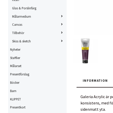
Glas & Porslinfärg
Målarmedium
Canvas
Tillbehör
Skiss & sketch
Nyheter
Stafflier
Målarset
Presentförslag
INFORMATION
Böcker
Barn
Galeria Acrylic är 
KLIPPET
konsistens, med fö
Presentkort
sidenmatt yta.