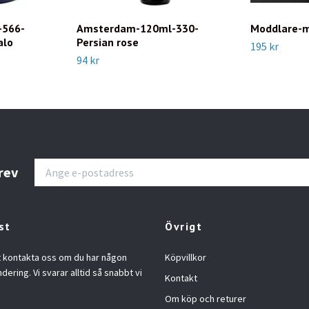
-566-
Amsterdam-120ml-330-
Moddlare-m
alo
Persian rose
195 kr
94 kr
rev
st
Övrigt
t kontakta oss om du har någon
Köpvillkor
ndering. Vi svarar alltid så snabbt vi
Kontakt
Om köp och returer