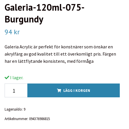
Galeria-120ml-075-
Burgundy
94 kr
Galeria Acrylic är perfekt för konstnärer som önskar en
akrylfärg av god kvalitet till ett överkomligt pris. Färgen
har en lättflytande konsistens, med förmåga
I lager.
LÄGG I KORGEN
Lagersaldo:
9
Artikelnummer:
094376986815