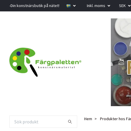
-Din konstnärsbutik på nätet!
Inkl. moms
SEK
Hem
Produkter hos Fä